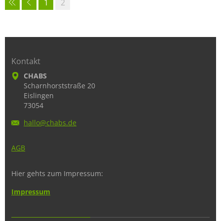
1
2
Kontakt
CHABS
Scharnhorststraße 20
Eislingen
73054
hallo@ch
abs.de
AGB
Hier gehts zum Impressum:
Impressum