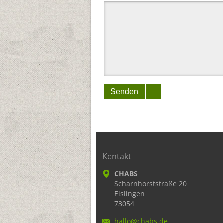
Senden
Kontakt
CHABS
Scharnhorststraße 20
Eislingen
73054
hallo@ch
abs.de