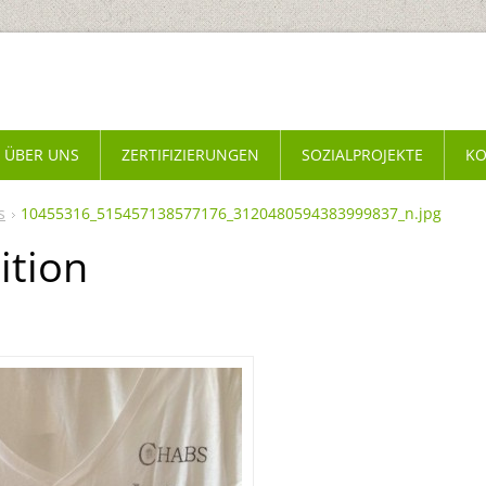
ÜBER UNS
ZERTIFIZIERUNGEN
SOZIALPROJEKTE
KO
s
10455316_515457138577176_3120480594383999837_n.jpg
tion