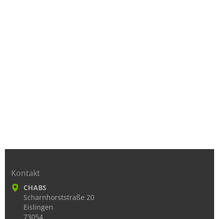
Kontakt
CHABS
Scharnhorststraße 20
Eislingen
73054