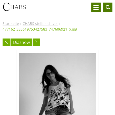
Startseite
CHABS stellt sich vor
477162_333619753427583_747606921_o.jpg
Diashow